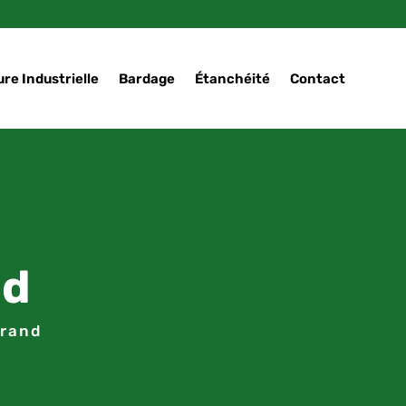
re Industrielle
Bardage
Étanchéité
Contact
nd
rrand