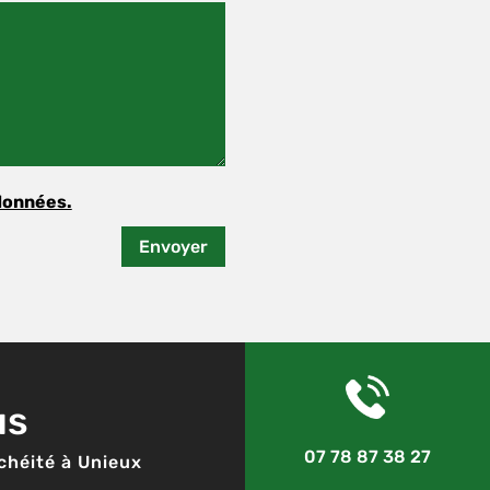
données.
Envoyer
us
07 78 87 38 27
chéité à Unieux