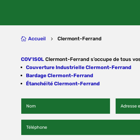
Accueil
Clermont-Ferrand

5
COV'ISOL
Clermont-Ferrand s’occupe de tous vos
Couverture Industrielle Clermont-Ferrand
Bardage Clermont-Ferrand
Étanchéité Clermont-Ferrand