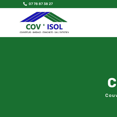
07 78 87 38 27

C
Couv