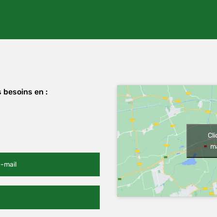
 besoins en :
Cl
ma